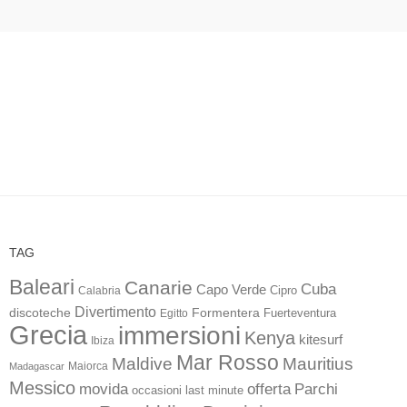
TAG
Baleari
Canarie
Cuba
Capo Verde
Calabria
Cipro
Divertimento
discoteche
Formentera
Fuerteventura
Egitto
Grecia
immersioni
Kenya
kitesurf
Ibiza
Mar Rosso
Maldive
Mauritius
Maiorca
Madagascar
Messico
movida
offerta
Parchi
occasioni last minute