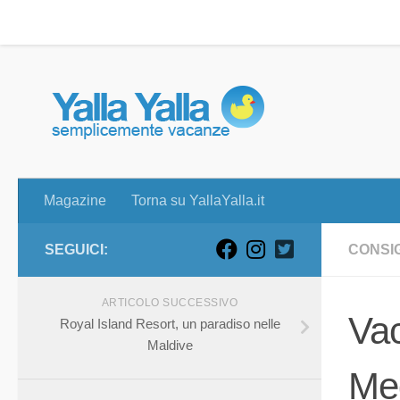
Magazine
Torna su YallaYalla.it
Skip to content
Magazine
Torna su YallaYalla.it
SEGUICI:
CONSIG
ARTICOLO SUCCESSIVO
Vac
Royal Island Resort, un paradiso nelle
Maldive
Me