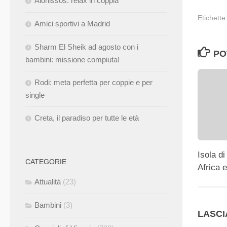
Alonissos: relax in coppia
Etichette
Amici sportivi a Madrid
Sharm El Sheik ad agosto con i
PO
bambini: missione compiuta!
Rodi: meta perfetta per coppie e per
single
Creta, il paradiso per tutte le età
Isola di
CATEGORIE
Africa 
Attualità
(23)
Bambini
(3)
LASC