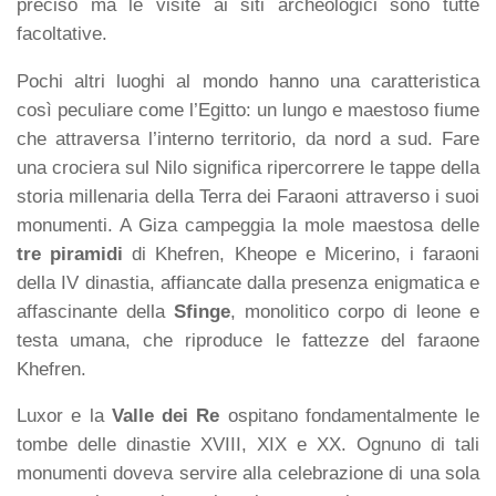
preciso ma le visite ai siti archeologici sono tutte
facoltative.
Pochi altri luoghi al mondo hanno una caratteristica
così peculiare come l’Egitto: un lungo e maestoso fiume
che attraversa l’interno territorio, da nord a sud. Fare
una crociera sul Nilo significa ripercorrere le tappe della
storia millenaria della Terra dei Faraoni attraverso i suoi
monumenti. A Giza campeggia la mole maestosa delle
tre piramidi
di Khefren, Kheope e Micerino, i faraoni
della IV dinastia, affiancate dalla presenza enigmatica e
affascinante della
Sfinge
, monolitico corpo di leone e
testa umana, che riproduce le fattezze del faraone
Khefren.
Luxor e la
Valle dei Re
ospitano fondamentalmente le
tombe delle dinastie XVIII, XIX e XX. Ognuno di tali
monumenti doveva servire alla celebrazione di una sola