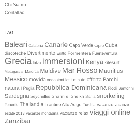
Chi Siamo
Contattaci
TAG
Baleari
Canarie
Cuba
Capo Verde
Calabria
Cipro
Divertimento
discoteche
Formentera
Fuerteventura
Egitto
Grecia
immersioni
Kenya
kitesurf
Ibiza
Mar Rosso
Maldive
Mauritius
Maiorca
Madagascar
Messico
movida
offerta
Parchi
occasioni last minute
Repubblica Dominicana
naturali
Rodi
Puglia
Santorini
snorkeling
Sardegna
Sharm el Sheikh
Seychelles
Sicilia
Thailandia
Trentino Alto Adige
vacanze
Turchia
vacanze
Tenerife
viaggi online
vacanze relax
estate 2013
vacanze montagna
Zanzibar