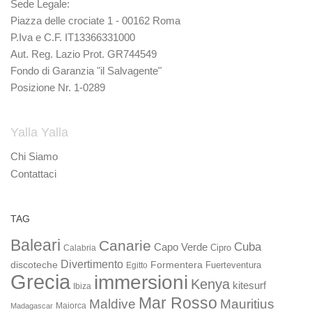
Sede Legale:
Piazza delle crociate 1 - 00162 Roma
P.Iva e C.F. IT13366331000
Aut. Reg. Lazio Prot. GR744549
Fondo di Garanzia "il Salvagente"
Posizione Nr. 1-0289
Yalla Yalla
Chi Siamo
Contattaci
TAG
Baleari
Canarie
Cuba
Capo Verde
Calabria
Cipro
Divertimento
discoteche
Formentera
Fuerteventura
Egitto
Grecia
immersioni
Kenya
kitesurf
Ibiza
Mar Rosso
Maldive
Mauritius
Maiorca
Madagascar