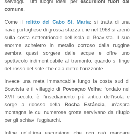
selvaggi. Tutti luoghi ideali per
escursioni fuori dal
comune
.
Come il
relitto del Cabo St. Maria
: si tratta di una
nave portoghese di grossa stazza che nel 1968 si arenò
sulla costa settentrionale dell’isola di Boavista. Il suo
enorme scheletro in metallo corroso dalla ruggine
sembra quasi sorgere dalle acque e offre uno
spettacolo indimenticabile al tramonto, quando si tinge
del rosso del sole che cala dietro l’orizzonte.
Invece una meta immancabile lungo la costa sud di
Boavista è il villaggio di
Povoaçao Velha
: fondato nel
XVII secolo, è l’insediamento più antico dell’isola e
sorge a ridosso della
Rocha Estáncia
, un’aspra
montagna le cui numerose grotte servivano da rifugio
per gli schiavi fuggiaschi.
Infine un’ultima escursione che non può mancare