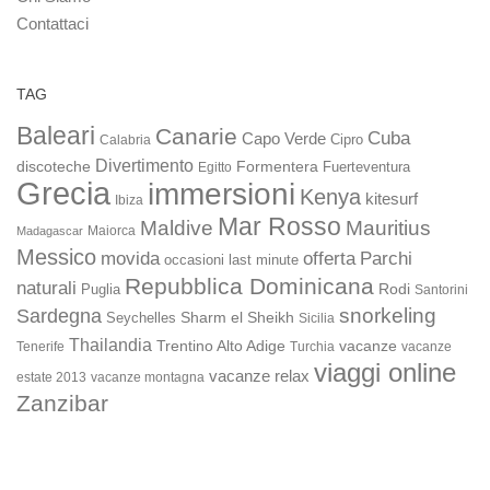
Contattaci
TAG
Baleari
Canarie
Cuba
Capo Verde
Calabria
Cipro
Divertimento
discoteche
Formentera
Fuerteventura
Egitto
Grecia
immersioni
Kenya
kitesurf
Ibiza
Mar Rosso
Maldive
Mauritius
Maiorca
Madagascar
Messico
movida
offerta
Parchi
occasioni last minute
Repubblica Dominicana
naturali
Rodi
Puglia
Santorini
snorkeling
Sardegna
Sharm el Sheikh
Seychelles
Sicilia
Thailandia
Trentino Alto Adige
vacanze
Turchia
vacanze
Tenerife
viaggi online
vacanze relax
estate 2013
vacanze montagna
Zanzibar