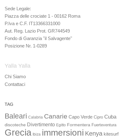
Sede Legale:
Piazza delle crociate 1 - 00162 Roma
P.Iva e C.F. IT13366331000
Aut. Reg. Lazio Prot. GR744549
Fondo di Garanzia "il Salvagente"
Posizione Nr. 1-0289
Yalla Yalla
Chi Siamo
Contattaci
TAG
Baleari
Canarie
Cuba
Capo Verde
Calabria
Cipro
Divertimento
discoteche
Formentera
Fuerteventura
Egitto
Grecia
immersioni
Kenya
kitesurf
Ibiza