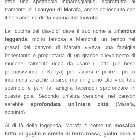
offre uno spettacolo impareggiabile, soprattutto al
tramonto: è il
canyon di Marafa
, anche conosciuto con
il soprannome di “
la cucina del diavolo
”.
La “cucina del diavolo” deve il suo nome a un’
antica
leggenda
, molto famosa a Mambrui: un tempo nei
pressi del canyon di Marafa viveva una famiglia
benestante e proprietaria di un grande allevamento di
mucche, talmente ricca da usare il latte (un bene
preziosissimo in Kenya) per lavarsi e pulire i propri
indumenti anziché cibarsi; ma un giorno Dio vide tale
scempio e punì la famiglia facendoli sprofondare in
questa gola. Secondo un’altra versione, nel canyon
sarebbe
sprofondata un’intera città
(Marafa,
appunto).
Al di là della leggenda, Marafa è come un
mosaico
fatto di guglie e creste di terra rossa, giallo ocra e