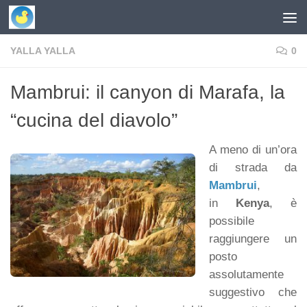
Skip to content
YALLA YALLA
0
Mambrui: il canyon di Marafa, la
“cucina del diavolo”
A meno di un’ora
di strada da
Mambrui
,
in
Kenya
, è
possibile
raggiungere un
posto
assolutamente
suggestivo che