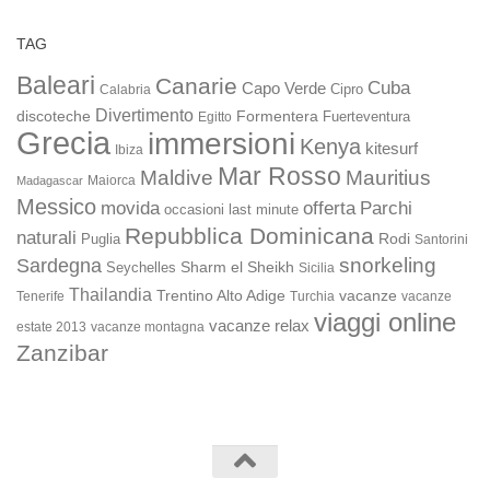
TAG
Baleari
Canarie
Cuba
Capo Verde
Calabria
Cipro
Divertimento
discoteche
Formentera
Fuerteventura
Egitto
Grecia
immersioni
Kenya
kitesurf
Ibiza
Mar Rosso
Maldive
Mauritius
Maiorca
Madagascar
Messico
movida
offerta
Parchi
occasioni last minute
Repubblica Dominicana
naturali
Rodi
Puglia
Santorini
snorkeling
Sardegna
Sharm el Sheikh
Seychelles
Sicilia
Thailandia
Trentino Alto Adige
vacanze
Turchia
vacanze
Tenerife
viaggi online
vacanze relax
estate 2013
vacanze montagna
Zanzibar