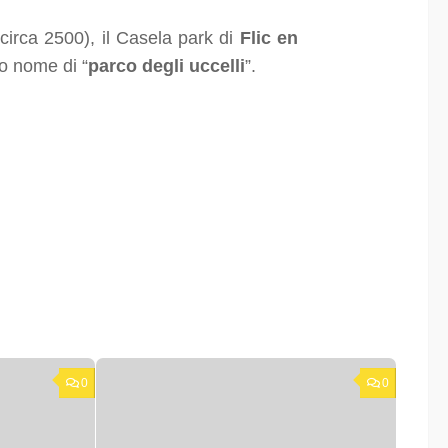
 (circa 2500), il Casela park di
Flic en
to nome di “
parco degli uccelli
”.
0
0