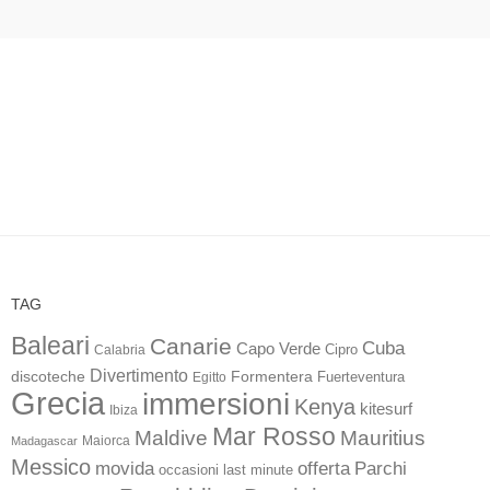
TAG
Baleari
Canarie
Cuba
Capo Verde
Calabria
Cipro
Divertimento
discoteche
Formentera
Fuerteventura
Egitto
Grecia
immersioni
Kenya
kitesurf
Ibiza
Mar Rosso
Maldive
Mauritius
Maiorca
Madagascar
Messico
movida
offerta
Parchi
occasioni last minute