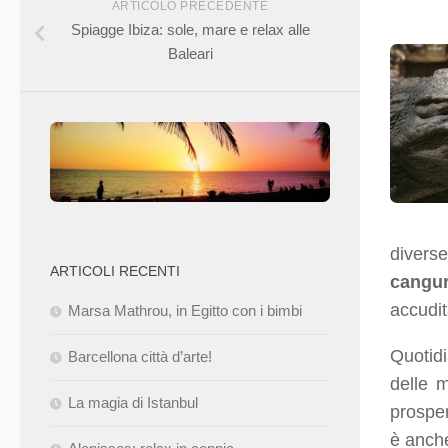
ARTICOLO PRECEDENTE
Spiagge Ibiza: sole, mare e relax alle
Baleari
divers
ARTICOLI RECENTI
cangur
accudit
Marsa Mathrou, in Egitto con i bimbi
Quotid
Barcellona città d’arte!
delle m
La magia di Istanbul
prosper
è anche