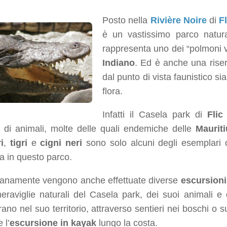
Posto nella
Rivière Noire
di
F
è un vastissimo parco natura
rappresenta uno dei “polmoni ve
Indiano
. Ed è anche una rise
dal punto di vista faunistico si
flora.
Infatti il Casela park di
Flic
e di animali, molte delle quali endemiche delle
Maurit
i
,
tigri
e
cigni neri
sono solo alcuni degli esemplari
a in questo parco.
ianamente vengono anche effettuate diverse
escursioni
eraviglie naturali del Casela park, dei suoi animali e 
ano nel suo territorio, attraverso sentieri nei boschi o 
 l’
escursione in kayak
lungo la costa.