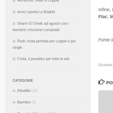
Alonissos: relax in coppia
Infine,
Amici sportivi a Madrid
Flac
,
M
Sharm El Sheik ad agosto con i
bambini: missione compiuta!
Fonte 
Rodi: meta perfetta per coppie e per
single
Creta, il paradiso per tutte le età
Etichette
CATEGORIE
PO
Attualità
(23)
Bambini
(3)