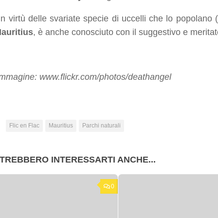
 in virtù delle svariate specie di uccelli che lo popolano
auritius
, è anche conosciuto con il suggestivo e merita
immagine: www.flickr.com/photos/deathangel
:
Flic en Flac
Mauritius
Parchi naturali
TREBBERO INTERESSARTI ANCHE...
0