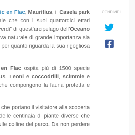
lic en Flac
,
Mauritius
, il
Casela park
CONDIVIDI
le che con i suoi quattordici ettari
rdi” di quest’arcipelago dell’
Oceano
rva naturale di grande importanza sia
a per quanto riguarda la sua rigogliosa
 en Flac
ospita più di 1500 specie
ius
.
Leoni
e
coccodrilli
,
scimmie
e
 che compongono la fauna protetta e
che portano il visitatore alla scoperta
delle centinaia di piante diverse che
sulle colline del parco. Da non perdere