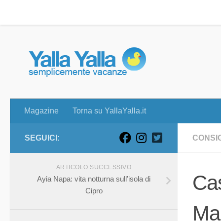
Magazine
Torna su YallaYalla.it
Skip to content
Magazine
Torna su YallaYalla.it
SEGUICI:
CONSIG
ARTICOLO SUCCESSIVO
Cas
Ayia Napa: vita notturna sull’isola di
Cipro
Mau