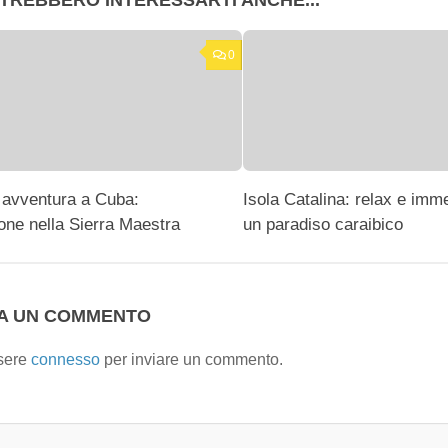
TREBBERO INTERESSARTI ANCHE...
0
 avventura a Cuba:
Isola Catalina: relax e imme
one nella Sierra Maestra
un paradiso caraibico
IA UN COMMENTO
sere
connesso
per inviare un commento.