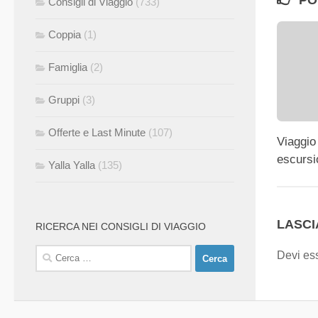
PO
Consigli di Viaggio
(733)
Coppia
(1)
Famiglia
(2)
Gruppi
(3)
Offerte e Last Minute
(107)
Viaggio
escursi
Yalla Yalla
(135)
LASC
RICERCA NEI CONSIGLI DI VIAGGIO
Ricerca
Devi es
per: