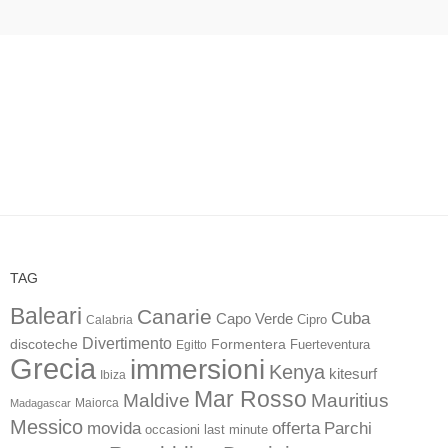
TAG
Baleari
Canarie
Cuba
Capo Verde
Calabria
Cipro
Divertimento
discoteche
Formentera
Fuerteventura
Egitto
Grecia
immersioni
Kenya
kitesurf
Ibiza
Mar Rosso
Maldive
Mauritius
Maiorca
Madagascar
Messico
movida
offerta
Parchi
occasioni last minute