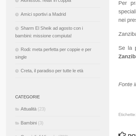
Alonissos: relax in coppia
Per pr
special
Amici sportivi a Madrid
nei pre
Sharm El Sheik ad agosto con i
Zanziba
bambini: missione compiuta!
Se la 
Rodi: meta perfetta per coppie e per
Zanzib
single
Creta, il paradiso per tutte le età
Fonte 
CATEGORIE
Attualità
(23)
Etichette
Bambini
(3)