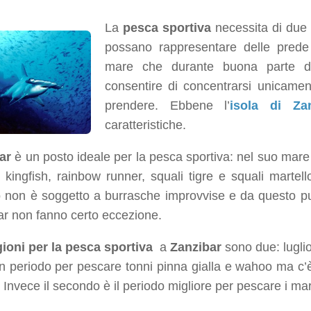
La
pesca sportiva
necessita di due 
possano rappresentare delle prede
mare che durante buona parte d
consentire di concentrarsi unicame
prendere. Ebbene l’
isola di Zan
caratteristiche.
ar
è un posto ideale per la pesca sportiva: nel suo mar
kingfish, rainbow runner, squali tigre e squali martell
o non è soggetto a burrasche improvvise e da questo pu
ar non fanno certo eccezione.
gioni per la pesca sportiva
a
Zanzibar
sono due: luglio
 periodo per pescare tonni pinna gialla e wahoo ma c’è
Invece il secondo è il periodo migliore per pescare i marlin