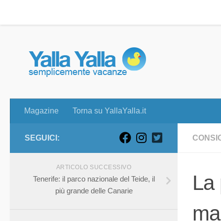
Magazine
Torna su YallaYalla.it
Skip to content
Magazine
Torna su YallaYalla.it
SEGUICI:
CONSIG
ARTICOLO SUCCESSIVO
La 
Tenerife: il parco nazionale del Teide, il
più grande delle Canarie
mar