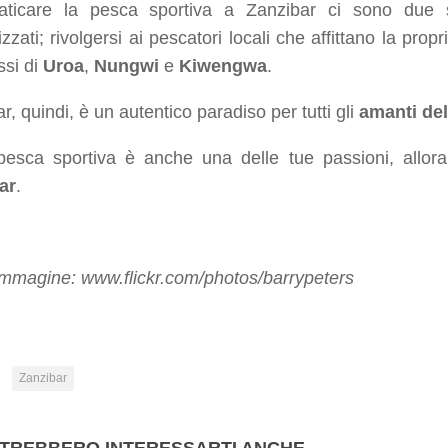
aticare la pesca sportiva a Zanzibar ci sono due so
izzati; rivolgersi ai pescatori locali che affittano la propr
ssi di
Uroa
,
Nungwi
e
Kiwengwa
.
r, quindi, è un autentico paradiso per tutti gli
amanti del
pesca sportiva è anche una delle tue passioni, allor
ar
.
immagine: www.flickr.com/photos/barrypeters
:
Zanzibar