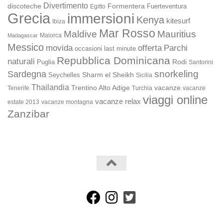
Divertimento
discoteche
Formentera
Fuerteventura
Egitto
Grecia
immersioni
Kenya
kitesurf
Ibiza
Mar Rosso
Maldive
Mauritius
Maiorca
Madagascar
Messico
movida
offerta
Parchi
occasioni last minute
Repubblica Dominicana
naturali
Rodi
Puglia
Santorini
snorkeling
Sardegna
Sharm el Sheikh
Seychelles
Sicilia
Thailandia
Trentino Alto Adige
vacanze
Turchia
vacanze
Tenerife
viaggi online
vacanze relax
estate 2013
vacanze montagna
Zanzibar