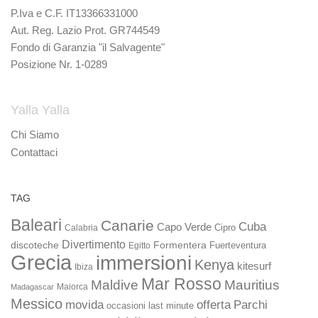
P.Iva e C.F. IT13366331000
Aut. Reg. Lazio Prot. GR744549
Fondo di Garanzia "il Salvagente"
Posizione Nr. 1-0289
Yalla Yalla
Chi Siamo
Contattaci
TAG
Baleari
Canarie
Cuba
Capo Verde
Calabria
Cipro
Divertimento
discoteche
Formentera
Fuerteventura
Egitto
Grecia
immersioni
Kenya
kitesurf
Ibiza
Mar Rosso
Maldive
Mauritius
Maiorca
Madagascar
Messico
movida
offerta
Parchi
occasioni last minute