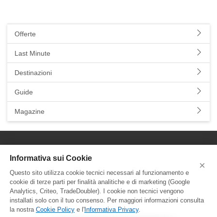
Offerte
Last Minute
Destinazioni
Guide
Magazine
YallaYalla - DICA Srl
Informativa sui Cookie
×
Sede Legale e Agenzia al Pubblico:
Questo sito utilizza cookie tecnici necessari al funzionamento e
Viale Adriatico 127 - 00141 Roma
cookie di terze parti per finalità analitiche e di marketing (Google
P.Iva e C.F. IT13366331000
Analytics, Criteo, TradeDoubler). I cookie non tecnici vengono
Aut. Reg. Lazio Prot. GR744549
installati solo con il tuo consenso. Per maggiori informazioni consulta
la nostra
Cookie Policy
e l'
Informativa Privacy
.